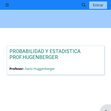
Salta al contenido principal
Entrar
Panel lateral
Selector de b
PROBABILIDAD Y ESTADISTICA
PROF.HUGENBERGER
Profesor:
Dario Huggenberger