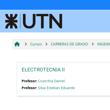
Salta al contenido principal
Cursos
CARRERAS DE GRADO
INGENI
ELECTROTECNIA II
Profesor:
Cicerchia Daniel
Profesor:
Silva Esteban Eduardo