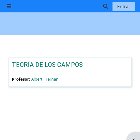
Salta al contenido principal
Entrar
Panel lateral
Selector de b
TEORÍA DE LOS CAMPOS
Profesor:
Alberti Hernán