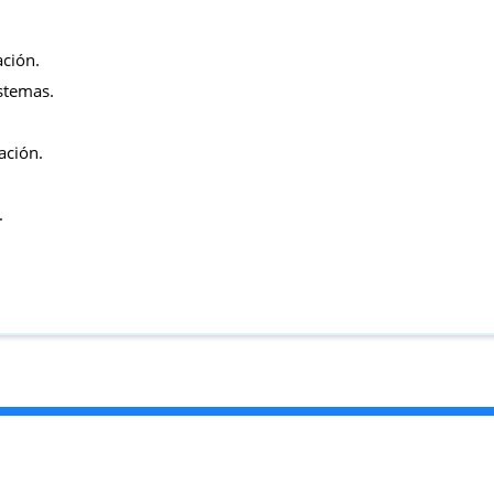
ación.
stemas.
ación.
.