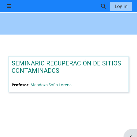
Skip to main content
Log in
Side panel
Toggle search 
SEMINARIO RECUPERACIÓN DE SITIOS
CONTAMINADOS
Profesor:
Mendoza Sofia Lorena