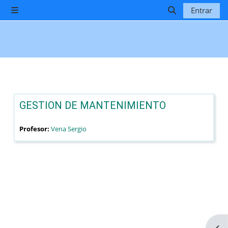
Saltar al contenido principal
Entrar
Panel lateral
Selector de b
GESTION DE MANTENIMIENTO
Profesor:
Vena Sergio