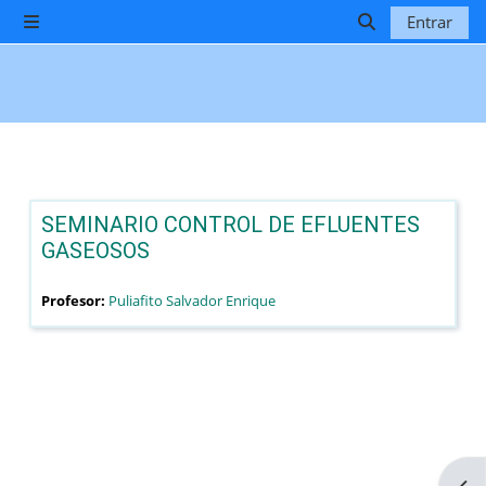
Salta al contenido principal
Entrar
Panel lateral
Selector de b
SEMINARIO CONTROL DE EFLUENTES
GASEOSOS
Profesor:
Puliafito Salvador Enrique