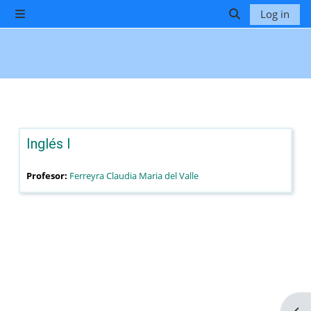
Skip to main content
Log in
Side panel
Toggle search 
Inglés I
Profesor:
Ferreyra Claudia Maria del Valle