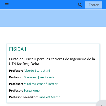
Salta al contenido principal
Entrar
Panel lateral
Selector de b
FISICA II
Curso de Fisica II para las carreras de Ingeniería de la
UTN fac.Reg. Delta
Profesor:
Alberto Scarpettini
Profesor:
Marinosci José Ricardo
Profesor:
Miralles Bernabé Héctor
Profesor:
Torga Jorge
Profesor no editor:
Zabalett Martin