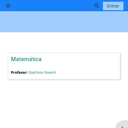
Salta al contenido principal
Entrar
Panel lateral
Selector de b
Matemática
Profesor:
Giachino Noemí