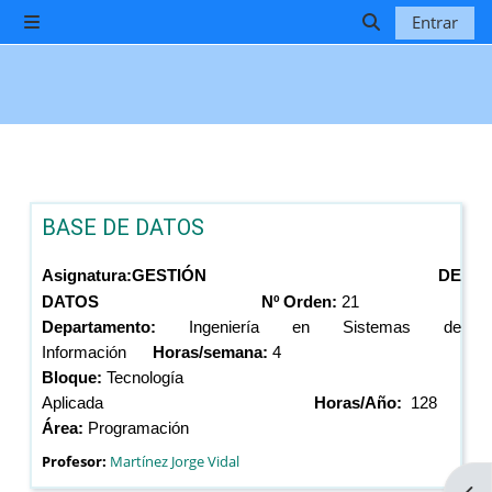
Salta al contenido principal
Entrar
Panel lateral
Selector de b
BASE DE DATOS
Asignatura:
GESTIÓN DE
DATOS
Nº Orden:
21
Departamento:
Ingeniería en Sistemas de
Información
Horas/semana:
4
Bloque:
Tecnología
Aplicada
Horas/Año:
128
Área:
Programación
Profesor:
Martínez Jorge Vidal