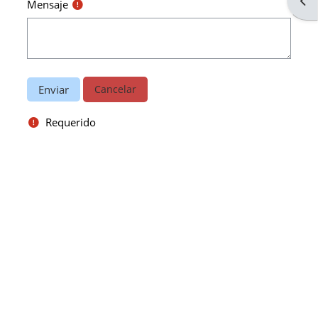
Abri
Mensaje
Requerido