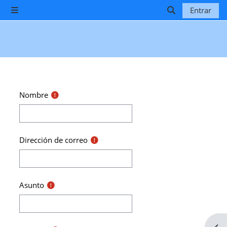
Salta al contenido principal
Entrar
Panel lateral
Selector de b
Nombre
Dirección de correo
Asunto